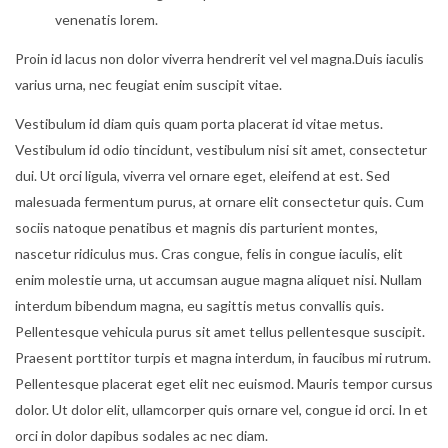
venenatis lorem.
Proin id lacus non dolor viverra hendrerit vel vel magna.Duis iaculis
varius urna, nec feugiat enim suscipit vitae.
Vestibulum id diam quis quam porta placerat id vitae metus.
Vestibulum id odio tincidunt, vestibulum nisi sit amet, consectetur
dui. Ut orci ligula, viverra vel ornare eget, eleifend at est. Sed
malesuada fermentum purus, at ornare elit consectetur quis. Cum
sociis natoque penatibus et magnis dis parturient montes,
nascetur ridiculus mus. Cras congue, felis in congue iaculis, elit
enim molestie urna, ut accumsan augue magna aliquet nisi. Nullam
interdum bibendum magna, eu sagittis metus convallis quis.
Pellentesque vehicula purus sit amet tellus pellentesque suscipit.
Praesent porttitor turpis et magna interdum, in faucibus mi rutrum.
Pellentesque placerat eget elit nec euismod. Mauris tempor cursus
dolor. Ut dolor elit, ullamcorper quis ornare vel, congue id orci. In et
orci in dolor dapibus sodales ac nec diam.