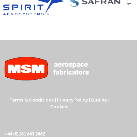
Terms & Conditions
|
Privacy Policy
|
Quality
|
Cookies
+44 (0)161 643 2462