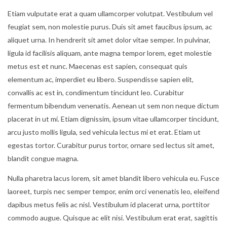
Etiam vulputate erat a quam ullamcorper volutpat. Vestibulum vel
feugiat sem, non molestie purus. Duis sit amet faucibus ipsum, ac
aliquet urna. In hendrerit sit amet dolor vitae semper. In pulvinar,
ligula id facilisis aliquam, ante magna tempor lorem, eget molestie
metus est et nunc. Maecenas est sapien, consequat quis
elementum ac, imperdiet eu libero. Suspendisse sapien elit,
convallis ac est in, condimentum tincidunt leo. Curabitur
fermentum bibendum venenatis. Aenean ut sem non neque dictum
placerat in ut mi. Etiam dignissim, ipsum vitae ullamcorper tincidunt,
arcu justo mollis ligula, sed vehicula lectus mi et erat. Etiam ut
egestas tortor. Curabitur purus tortor, ornare sed lectus sit amet,
blandit congue magna.
Nulla pharetra lacus lorem, sit amet blandit libero vehicula eu. Fusce
laoreet, turpis nec semper tempor, enim orci venenatis leo, eleifend
dapibus metus felis ac nisl. Vestibulum id placerat urna, porttitor
commodo augue. Quisque ac elit nisi. Vestibulum erat erat, sagittis